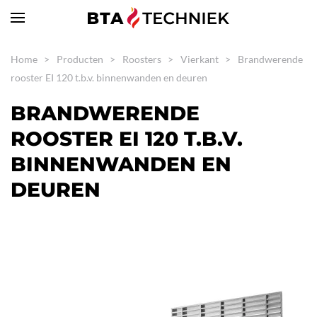
Skip to main content
Home
Producten
Roosters
Vierkant
Brandwerende
rooster EI 120 t.b.v. binnenwanden en deuren
BRANDWERENDE
ROOSTER EI 120 T.B.V.
BINNENWANDEN EN
DEUREN