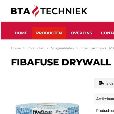
Skip to main content
HOME
PRODUCTEN
OVER ONS
CONT
Home
Producten
Voegmiddelen
FibaFuse Drywall M
FIBAFUSE DRYWALL
2 da
Artikeln
Productco