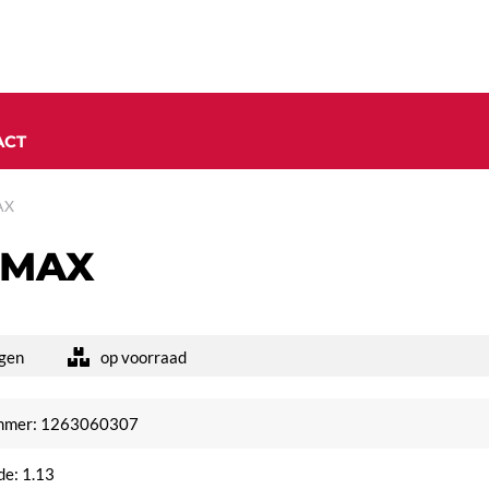
ACT
AX
 MAX
gen
op voorraad
ummer: 1263060307
de: 1.13