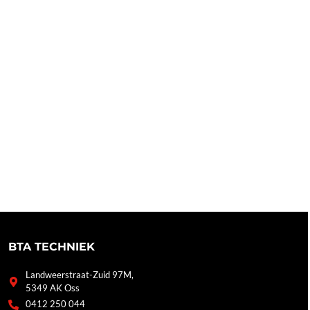
BTA TECHNIEK
Landweerstraat-Zuid 97M,
5349 AK Oss
0412 250 044