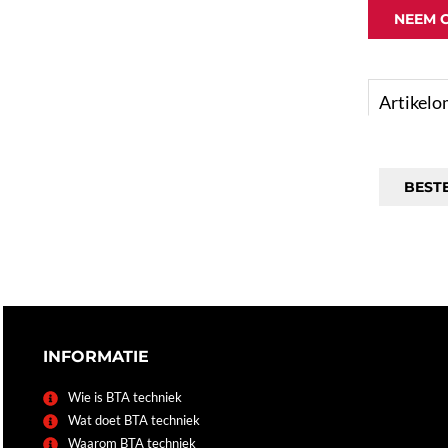
NEEM 
Artikelo
BEST
INFORMATIE
Wie is BTA techniek
Wat doet BTA techniek
Waarom BTA techniek