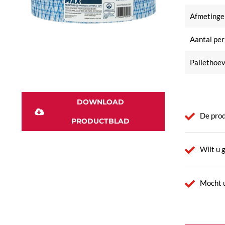
Afmetinge
Aantal per
Pallethoev
DOWNLOAD
De prod
PRODUCTBLAD
Wilt u 
Mocht u